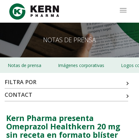
Pasar
al
TOGG
contenido
NAVIG
principal
NOTAS DE PRENSA
Notas de prensa
Imágenes corporativas
Logos co
FILTRA POR
CONTACT
Kern Pharma presenta
Omeprazol Healthkern 20 mg
sin receta en formato blíster