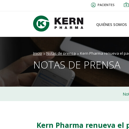
Pasar
PACIENTES
al
contenido
principal
QUIÉNES SOMOS
Inicio
Notas de prensa
Kern Pharma renueva el pac
NOTAS DE PRENSA
Not
Kern Pharma renueva el 