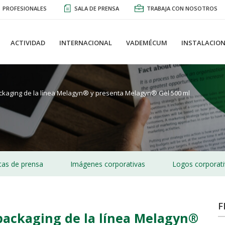
PROFESIONALES
SALA DE PRENSA
TRABAJA CON NOSOTROS
ACTIVIDAD
INTERNACIONAL
VADEMÉCUM
INSTALACION
kaging de la línea Melagyn® y presenta Melagyn® Gel 500 ml
as de prensa
Imágenes corporativas
Logos corporat
F
packaging de la línea Melagyn®