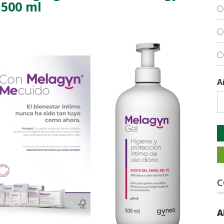
 500 ml
A
C
A