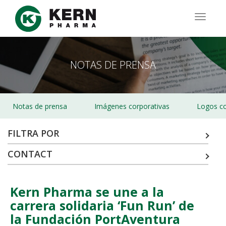
Pasar
al
TOGG
contenido
NAVIG
principal
NOTAS DE PRENSA
Notas de prensa
Imágenes corporativas
Logos co
FILTRA POR
CONTACT
Kern Pharma se une a la
carrera solidaria ‘Fun Run’ de
la Fundación PortAventura