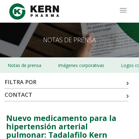
Pasar
al
TOGG
contenido
NAVIG
principal
NOTAS DE PRENSA
Notas de prensa
Imágenes corporativas
Logos co
FILTRA POR
CONTACT
Nuevo medicamento para la
hipertensión arterial
pulmonar: Tadalafilo Kern