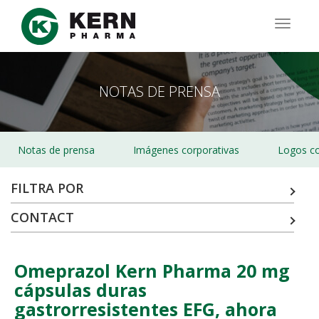
Pasar
al
TOGG
contenido
NAVIG
principal
NOTAS DE PRENSA
Notas de prensa
Imágenes corporativas
Logos co
FILTRA POR
CONTACT
Omeprazol Kern Pharma 20 mg
cápsulas duras
gastrorresistentes EFG, ahora