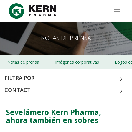
Pasar
al
TOGG
contenido
NAVIG
principal
NOTAS DE PRENSA
Notas de prensa
Imágenes corporativas
Logos co
FILTRA POR
CONTACT
Sevelámero Kern Pharma,
ahora también en sobres