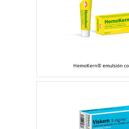
HemoKern® emulsión con