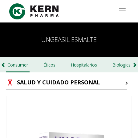
Pasar
al
TOGG
contenido
NAVIG
principal
UNGEASIL ESMALTE
Consumer
Éticos
Hospitalarios
Biologics
SALUD Y CUIDADO PERSONAL