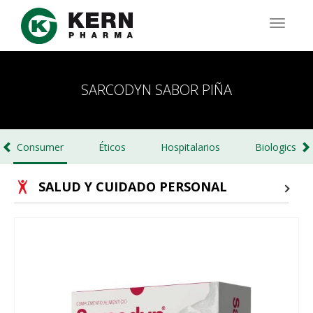
Pasar
al
TOGG
contenido
NAVIG
principal
SARCODYN SABOR PIÑA
Consumer
Éticos
Hospitalarios
Biologics
SALUD Y CUIDADO PERSONAL