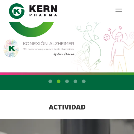
Pasar
Kern Pharma
al
TOGG
contenido
NAVIG
principal
ACTIVIDAD