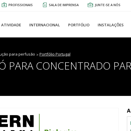
PROFISSIONAIS
SALA DE IMPRENSA
JUNTE-SE A NÓS
ATIVIDADE
INTERNACIONAL
PORTFÓLIO
INSTALAÇÕES
ução para perfusão
Portfólio Portugal
Ó PARA CONCENTRADO PAR
A