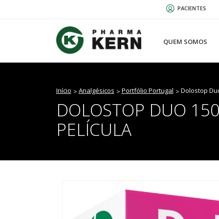
Passar
PACIENTES
para
o
conteúdo
QUEM SOMOS
principal
Início
Analgésicos
Portfólio Portugal
Dolostop Duo
DOLOSTOP DUO 150
PELÍCULA