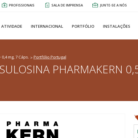
PROFISSIONAIS
SALA DE IMPRENSA
JUNTE-SE A NÓS
ATIVIDADE
INTERNACIONAL
PORTFÓLIO
INSTALAÇÕES
0,4 mg, 7 Cáps.
Portfólio Portugal
SULOSINA PHARMAKERN 0,5 