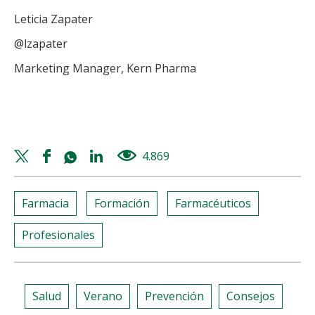
Leticia Zapater
@lzapater
Marketing Manager, Kern Pharma
Twitter
Facebook
Whatsapp
Linkedin
4.869
views
share
share
share
share
Farmacia
Formación
Farmacéuticos
Profesionales
Salud
Verano
Prevención
Consejos