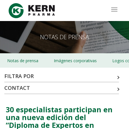
Pasar
al
TOGG
contenido
NAVIG
principal
NOTAS DE PRENSA
Notas de prensa
Imágenes corporativas
Logos co
FILTRA POR
CONTACT
30 especialistas participan en
una nueva edición del
“Diploma de Expertos en