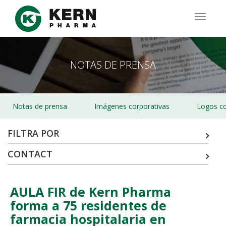
Pasar
al
TOGG
contenido
NAVIG
principal
NOTAS DE PRENSA
Notas de prensa
Imágenes corporativas
Logos co
FILTRA POR
CONTACT
AULA FIR de Kern Pharma
forma a 75 residentes de
farmacia hospitalaria en