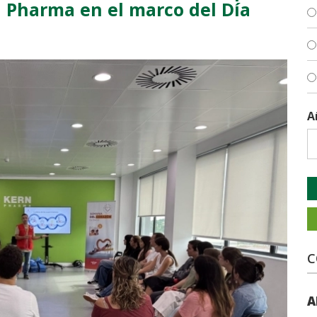
n Pharma en el marco del Día
A
C
A