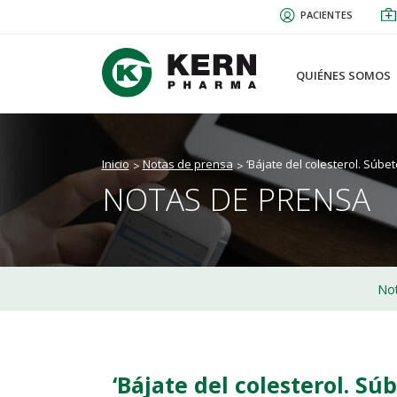
Pasar
PACIENTES
al
contenido
principal
QUIÉNES SOMOS
Inicio
Notas de prensa
‘Bájate del colesterol. Súbe
NOTAS DE PRENSA
Not
‘Bájate del colesterol. Súb