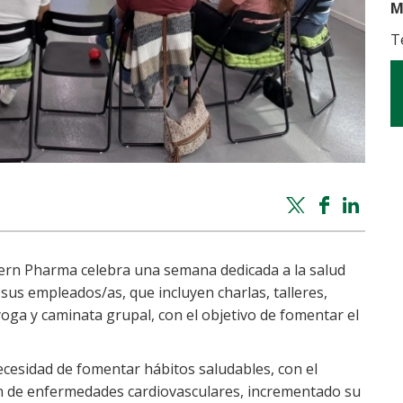
M
T
Twitter
Facebook
Whatsapp
Linke
share
share
share
shar
Kern Pharma celebra una semana dedicada a la salud
 sus empleados/as, que incluyen charlas, talleres,
yoga y caminata grupal, con el objetivo de fomentar el
necesidad de fomentar hábitos saludables, con el
ión de enfermedades cardiovasculares, incrementado su