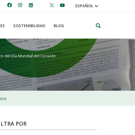
ESPAÑOL
Search
ES
SOSTENIBILIDAD
BLOG
rco del Día Mundial del Corazón
ivos
ILTRA POR