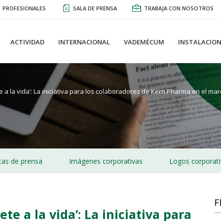
PROFESIONALES
SALA DE PRENSA
TRABAJA CON NOSOTROS
ACTIVIDAD
INTERNACIONAL
VADEMÉCUM
INSTALACION
te a la vida’: La iniciativa para los colaboradores de Kern Pharma en el ma
as de prensa
Imágenes corporativas
Logos corporat
F
ete a la vida’: La iniciativa para