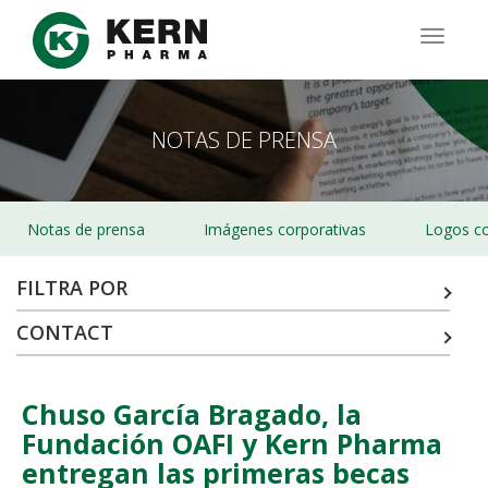
Pasar
al
TOGG
contenido
NAVIG
principal
NOTAS DE PRENSA
Notas de prensa
Imágenes corporativas
Logos co
FILTRA POR
CONTACT
Chuso García Bragado, la
Fundación OAFI y Kern Pharma
entregan las primeras becas