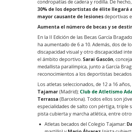
condropatías de cadera y rodilla. De hecho,
30% de los deportistas de élite llegará a
mayor causante de lesiones
deportivas e
Aumenta el número de becas y se destin
En la II Edición de las Becas García Braga
ha aumentado de 6 a 10. Además, dos de lo
discapacidad visual y otro discapacidad int
el ámbito deportivo.
Sarai Gascón
, concej
medallista paralímpica, junto a García Bra
reconocimientos a los deportistas becados
Los atletas seleccionados, de 12 a 16 años
Tajamar
(Madrid);
Club de Atletismo Ad
Terrassa
(Barcelona). Todos ellos son jóv
especialidades de salto con pértiga, triple s
pista cubierta y marcha atlética, entre otro
Atletas becados del Colegio Tajamar:
Da
martillo) y
Mario Álvarez
(pista cubiert