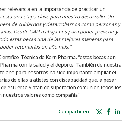
r relevancia en la importancia de practicar un
o esta una etapa clave para nuestro desarrollo. Un
nera de cuidarnos y desarrollarnos como personas y
anas. Desde OAFI trabajamos para poder prevenir y
 siendo estas becas una de las mejores maneras para
s poder retomarlas un año más.”
 Científico-Técnica de Kern Pharma, “estas becas son
harma con la salud y el deporte. También de nuestra
Este año para nosotros ha sido importante ampliar el
ias de ellas a atletas con discapacidad que, a pesar
ad de esfuerzo y afán de superación común en todos los
on nuestros valores como compañía”
Compartir en:
Twitter
Facebook
Whatsapp
Linke
share
share
share
shar