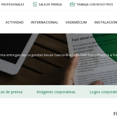
PROFESIONALES
SALA DE PRENSA
TRABAJA CON NOSOTROS
ACTIVIDAD
INTERNACIONAL
VADEMÉCUM
INSTALACION
arma entregan las segundas becas García Bragado-OAFI-Kern Pharma a fut
as de prensa
Imágenes corporativas
Logos corporat
F