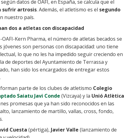
 según datos de OAFI, en España, se calcula que el
 sufrir artrosis
. Además, el atletismo es el
segundo
n nuestro país.
an dos a atletas con discapacidad
do-OAFI-Kern Pharma, el número de atletas becados se
s jóvenes son personas con discapacidad: uno tiene
electual, lo que no les ha impedido seguir creciendo en
ala de deportes del Ayuntamiento de Terrassa y
gado, han sido los encargados de entregar estos
.
, forman parte de los clubes de atletismo
Colegio
aptado Saiatu Javi Conde
(Vizcaya) y la
Unió Atlètica
enes promesas que ya han sido reconocidos en las
alto, lanzamiento de martillo, vallas, cross, fondo,
s.
vid Cuesta
(pértiga),
Javier Valle
(lanzamiento de
a y velocidad).