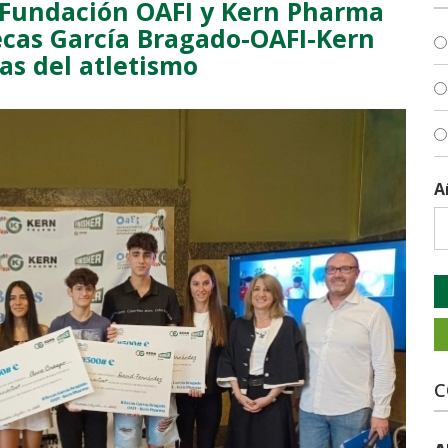
 Fundación OAFI y Kern Pharma
ecas García Bragado-OAFI-Kern
s del atletismo
A
C