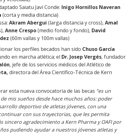
daptado Saiatu Javi Conde:
Inigo Hornillos Naveran
a
(corta y media distancia)
ssa:
Akram Abergui
(larga distancia y cross),
Amal
s),
Anne Crespo
(medio fondo y fondo),
David
ndez
(60m vallas y 100m vallas)
ionar los perfiles becados han sido
Chuso
García
undo en marcha atlética; el
Dr. Josep Vergés
, fundador
lalón
, jefe de los servicios médicos del Atlético de
eta,
directora del Área Científico-Técnica de Kern
brar esta nueva convocatoria de las becas
“es un
 de mis sueños desde hace muchos años: poder
sarrollo deportivo de atletas jóvenes, con una
ntinuar con sus trayectorias, que les permita
ás sincero agradecimiento a Kern Pharma y OAFI por
 años pudiendo ayudar a nuestros jóvenes atletas y