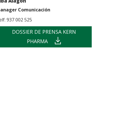
lba Alagón
anager Comunicación
elf: 937 002 525
DOSSIER DE PRENSA KERN
PHARMA
din
e