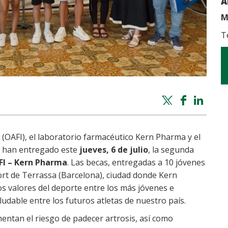
A
M
T
Twitter
Facebook
Whatsapp
Linke
share
share
share
shar
 (OAFI), el laboratorio farmacéutico Kern Pharma y el
o han entregado este
jueves, 6 de julio
, la segunda
FI – Kern Pharma
. Las becas, entregadas a 10 jóvenes
ort de Terrassa (Barcelona), ciudad donde Kern
s valores del deporte entre los más jóvenes e
aludable entre los futuros atletas de nuestro país.
entan el riesgo de padecer artrosis, así como