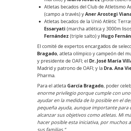
Atletas becados del Club de Atletismo A
(campo a través) y
Aner Arostegi Vian
Atletas becados de la Unió Atlètic Terra
Essaryati
(marcha atlética y 3000m liso
Fernández
(triple salto) y
Hugo Ferná
El comité de expertos encargados de selecc
Bragado
, atleta olímpico y campeón del m
y presidente de OAFI; el
Dr. José María Vil
Madrid y patrono de OAFI; y la
Dra.
Ana Vi
Pharma.
Para el atleta
García Bragado
, poder cele
enorme privilegio porque cumple con uno
ayudar en la medida de lo posible en el de
pequeña ayuda, aunque importante para co
alcanzar sus objetivos como atletas. Mi m
hacer posible esta iniciativa, por muchos
sus familias.”