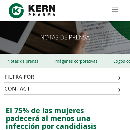
Pasar
al
TOGG
contenido
NAVIG
principal
NOTAS DE PRENSA
Notas de prensa
Imágenes corporativas
Logos co
FILTRA POR
CONTACT
El 75% de las mujeres
padecerá al menos una
infección por candidiasis