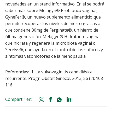
novedades en un stand informativo. En él se podrá
saber más sobre Melagyn® Probiótico vaginal,
GyneFer®, un nuevo suplemento alimenticio que
permite recuperar los niveles de hierro gracias a
que contiene 30mg de Ferginate®, un hierro de
última generación; Melagyn® Hidratante vaginal,
que hidrata y regenera la microbiota vaginal o
Serelys®, que ayuda en el control de los sofocos y
síntomas vasomotores de la menopausia.
Referencias: 1 La vulvovaginitis candidiásica
recurrente. Progr. Obstet Ginecol. 2013; 56 (2): 108-
116
Compartir en:
Twitter
Facebook
Whatsapp
Linkedin
share
share
share
share