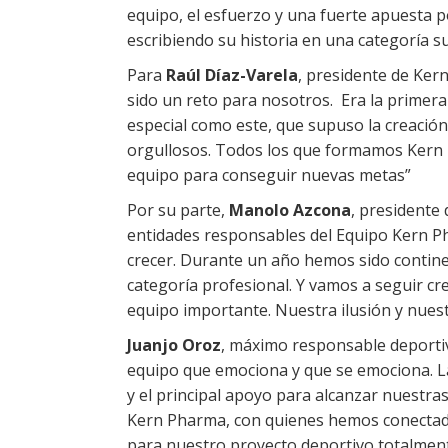
equipo, el esfuerzo y una fuerte apuesta p
escribiendo su historia en una categoría s
Para
Raúl Díaz-Varela
, presidente de Ker
sido un reto para nosotros. Era la primer
especial como este, que supuso la creació
orgullosos. Todos los que formamos Kern
equipo para conseguir nuevas metas”
Por su parte,
Manolo Azcona
, presidente 
entidades responsables del Equipo Kern Ph
crecer. Durante un año hemos sido contine
categoría profesional. Y vamos a seguir cr
equipo importante. Nuestra ilusión y nues
Juanjo Oroz
, máximo responsable deporti
equipo que emociona y que se emociona. La 
y el principal apoyo para alcanzar nuestra
Kern Pharma, con quienes hemos conectado
para nuestro proyecto deportivo totalmente