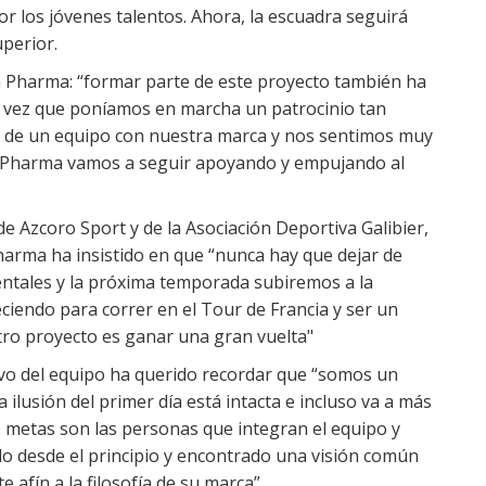
or los jóvenes talentos. Ahora, la escuadra seguirá
uperior.
n Pharma: “formar parte de este proyecto también ha
a vez que poníamos en marcha un patrocinio tan
n de un equipo con nuestra marca y nos sentimos muy
 Pharma vamos a seguir apoyando y empujando al
de Azcoro Sport y de la Asociación Deportiva Galibier,
arma ha insistido en que “nunca hay que dejar de
ntales y la próxima temporada subiremos a la
eciendo para correr en el Tour de Francia y ser un
tro proyecto es ganar una gran vuelta"
vo del equipo ha querido recordar que “somos un
ilusión del primer día está intacta e incluso va a más
s metas son las personas que integran el equipo y
 desde el principio y encontrado una visión común
 afín a la filosofía de su marca”