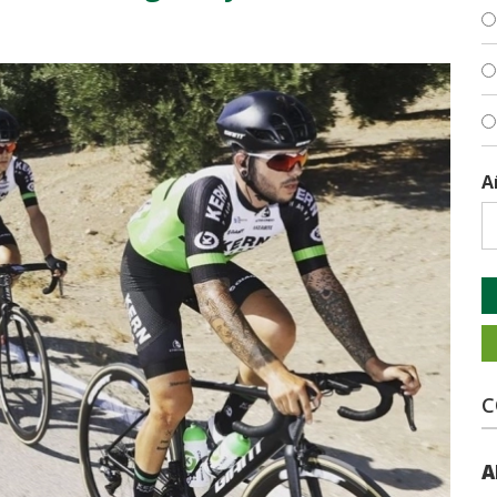
A
C
A