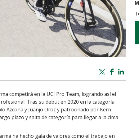
M
T
Twitter
Facebook
Whatsapp
Linke
share
share
share
shar
ma competirá en la UCI Pro Team, logrando así el
profesional. Tras su debut en 2020 en la categoría
olo Azcona y Juanjo Oroz y patrocinado por Kern
go plazo y salta de categoría para llegar a la cima
arma ha hecho gala de valores como el trabajo en