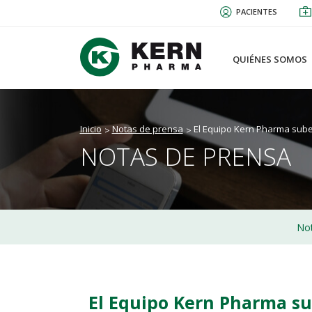
Pasar
PACIENTES
al
contenido
principal
QUIÉNES SOMOS
Inicio
Notas de prensa
El Equipo Kern Pharma sube
NOTAS DE PRENSA
Not
El Equipo Kern Pharma su