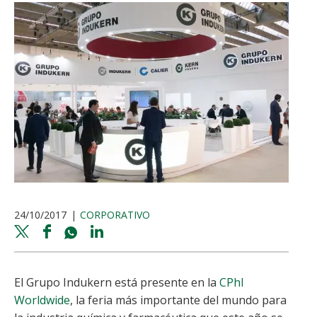
24/10/2017
CORPORATIVO
Twitter
Facebook
Whatsapp
Linkedin
share
share
share
share
El Grupo Indukern está presente en la
CPhI
Worldwide
, la feria más importante del mundo para