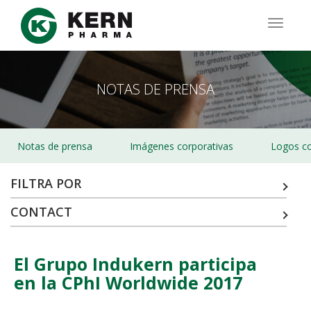
Pasar
al
TOGG
contenido
NAVIG
principal
NOTAS DE PRENSA
Notas de prensa
Imágenes corporativas
Logos co
FILTRA POR
CONTACT
El Grupo Indukern participa
en la CPhI Worldwide 2017