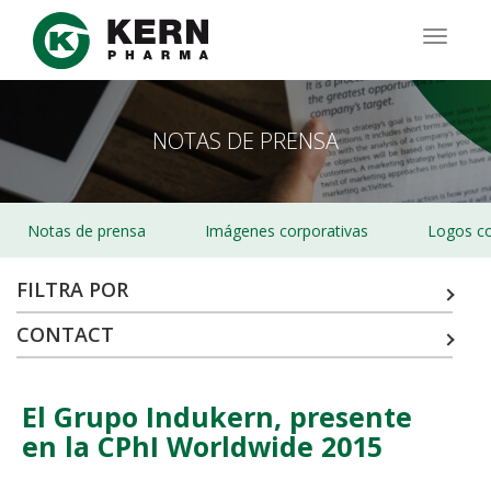
Pasar
al
TOGG
contenido
NAVIG
principal
NOTAS DE PRENSA
Notas de prensa
Imágenes corporativas
Logos co
FILTRA POR
CONTACT
El Grupo Indukern, presente
en la CPhI Worldwide 2015