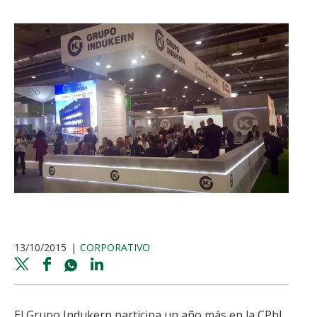
13/10/2015
CORPORATIVO
Twitter
Facebook
Whatsapp
Linkedin
share
share
share
share
El Grupo Indukern participa un año más en la CPhI,