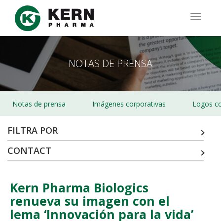
Pasar
al
TOGG
contenido
NAVIG
principal
NOTAS DE PRENSA
Notas de prensa
Imágenes corporativas
Logos co
FILTRA POR
CONTACT
Kern Pharma Biologics
renueva su imagen con el
lema ‘Innovación para la vida’