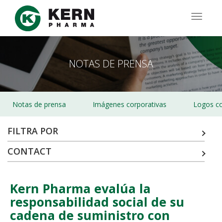
Pasar
al
TOGG
contenido
NAVIG
principal
NOTAS DE PRENSA
Notas de prensa
Imágenes corporativas
Logos co
FILTRA POR
CONTACT
Kern Pharma evalúa la
responsabilidad social de su
cadena de suministro con