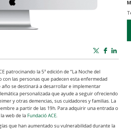
M
T
Twitter
Facebook
Whatsapp
Linke
share
share
share
shar
E patrocinando la 5ª edición de “La Noche del
o con las personas que padecen esta enfermedad
 año se destinará a desarrollar e implementar
elemática personalizada que ayude a seguir ofreciendo
eimer y otras demencias, sus cuidadores y familias. La
iembre a partir de las 19h. Para adquirir una entrada o
 la web de la
Fundació ACE
.
gías que han aumentado su vulnerabilidad durante la