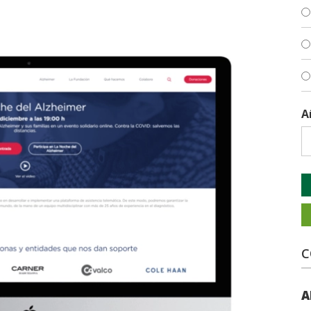
A
C
A