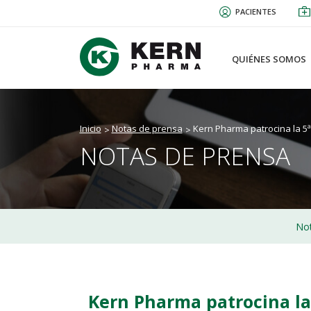
Pasar
PACIENTES
al
contenido
principal
QUIÉNES SOMOS
Inicio
Notas de prensa
Kern Pharma patrocina la 5ª
NOTAS DE PRENSA
Not
Kern Pharma patrocina la