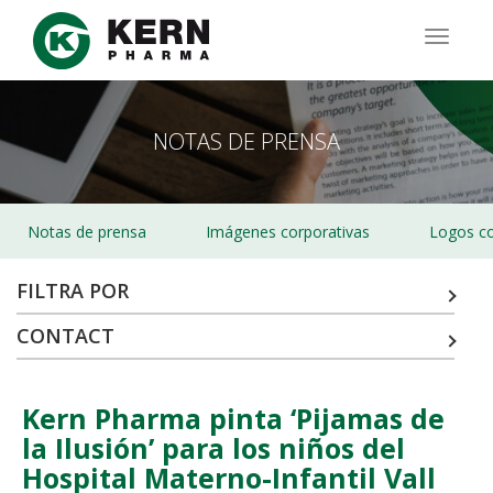
Pasar
al
TOGG
contenido
NAVIG
principal
NOTAS DE PRENSA
Notas de prensa
Imágenes corporativas
Logos co
FILTRA POR
CONTACT
Kern Pharma pinta ‘Pijamas de
la Ilusión’ para los niños del
Hospital Materno-Infantil Vall