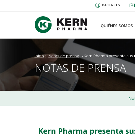
Pasar
PACIENTES
al
contenido
principal
QUIÉNES SOMOS
Inicio
Notas de prensa
Kern Pharma presenta sus 
NOTAS DE PRENSA
Not
Kern Pharma presenta su