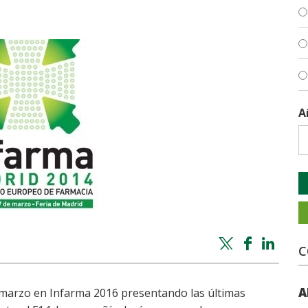
A
Twitter
Facebook
Whatsapp
Linke
C
share
share
share
shar
A
 marzo en Infarma 2016 presentando las últimas