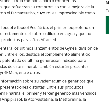
stand F14, la compañía dará a conocer los
M
ón, que refuerzan su compromiso con la mejora de la
T
y con el farmacéutico, cuyo rol es imprescindible como
 Ibudol e Ibudol Pediátrico, el primer ibuprofeno en
directamente del sobre o diluido en agua y que no
e productos para aftas Aftamed.
ntará los últimos lanzamientos de Gynea, división de
r. Entre ellos, destaca el complemento alimenticio
o patentado de última generación indicado para
adas de este mineral. También estarán presentes
yn® Men, entre otros.
 información sobre su vademécum de genéricos que
presentaciones distintas. Entre sus productos
ern Pharma, el primer y tercer genérico más vendidos
Aripiprazol, la Atorvastatina, la Metformina, la