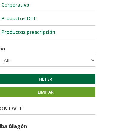
Corporativo
Productos OTC
Productos prescripción
ño
FILTER
LIMPIAR
din
ONTACT
e
lba Alagón