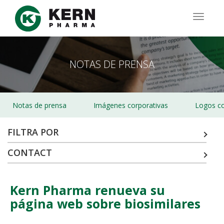
Pasar
al
TOGG
contenido
NAVIG
principal
NOTAS DE PRENSA
Notas de prensa
Imágenes corporativas
Logos co
FILTRA POR
CONTACT
Kern Pharma renueva su
página web sobre biosimilares