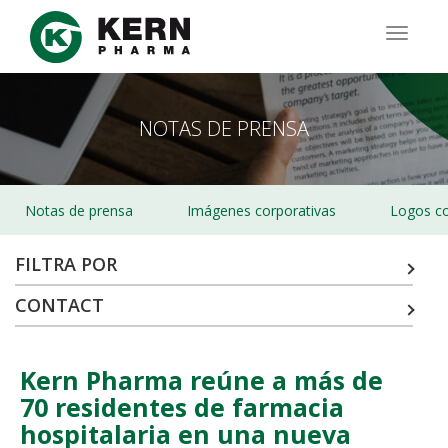
Pasar
al
TOGG
contenido
NAVIG
principal
NOTAS DE PRENSA
Notas de prensa
Imágenes corporativas
Logos co
FILTRA POR
CONTACT
Kern Pharma reúne a más de
70 residentes de farmacia
hospitalaria en una nueva