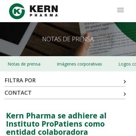
Pasar
al
TOGG
contenido
NAVIG
principal
NOTAS DE PRENSA
Notas de prensa
Imágenes corporativas
Logos co
FILTRA POR
CONTACT
Kern Pharma se adhiere al
Instituto ProPatiens como
entidad colaboradora