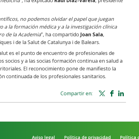
 medicina”,
ha explicado
Raúl Díaz-Varela
, presidente
entíficos, no podemos olvidar el papel que juegan
 la formación médica y a la investigación clínica
ro de la Academia
”, ha compartido
Joan Sala
,
ues i de la Salut de Catalunya i de Balears.
alut es el punto de encuentro de profesionales de
os socios y a las socias formación continua en salud a
erritoriales. El reconocimiento pone de manifiesto la
n continuada de los profesionales sanitarios.
Compartir en:
Twitter
Facebook
Whatsapp
Linke
share
share
share
shar
Aviso legal
Política de privacidad
Política 