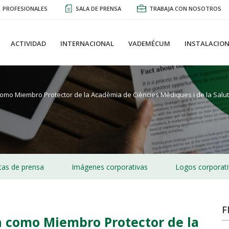
PROFESIONALES
SALA DE PRENSA
TRABAJA CON NOSOTROS
ACTIVIDAD
INTERNACIONAL
VADEMÉCUM
INSTALACION
omo Miembro Protector de la Acadèmia de Ciències Mèdiques i de la Salut
as de prensa
Imágenes corporativas
Logos corporat
F
a como Miembro Protector de la