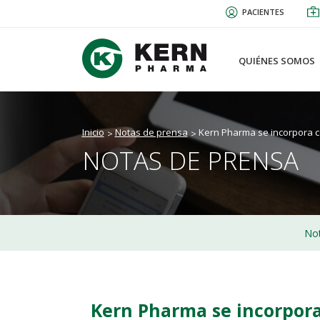
Pasar
PACIENTES
al
contenido
principal
QUIÉNES SOMOS
Inicio
Notas de prensa
Kern Pharma se incorpora c
NOTAS DE PRENSA
Not
Kern Pharma se incorpor