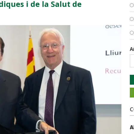
iques i de la Salut de
A
C
A