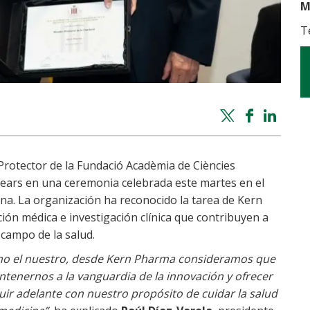
M
T
Twitter
Facebook
Whatsapp
Linke
share
share
share
shar
otector de la Fundació Acadèmia de Ciències
alears en una ceremonia celebrada este martes en el
na. La organización ha reconocido la tarea de Kern
ón médica e investigación clínica que contribuyen a
 campo de la salud.
mo el nuestro, desde Kern Pharma consideramos que
ntenernos a la vanguardia de la innovación y ofrecer
uir adelante con nuestro propósito de cuidar la salud