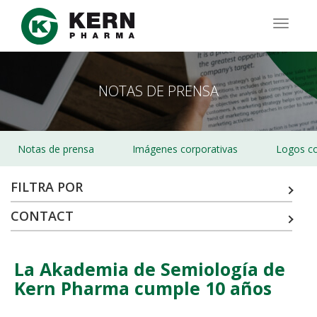
Pasar
al
TOGG
contenido
NAVIG
principal
NOTAS DE PRENSA
Notas de prensa
Imágenes corporativas
Logos co
FILTRA POR
CONTACT
La Akademia de Semiología de
Kern Pharma cumple 10 años