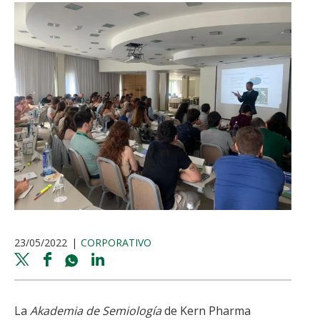
23/05/2022
CORPORATIVO
Twitter
Facebook
Whatsapp
Linkedin
share
share
share
share
La
Akademia de Semiología
de Kern Pharma