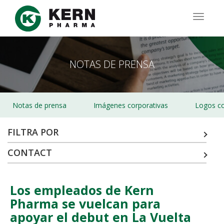
Pasar
al
TOGG
contenido
NAVIG
principal
NOTAS DE PRENSA
Notas de prensa
Imágenes corporativas
Logos co
FILTRA POR
CONTACT
Los empleados de Kern
Pharma se vuelcan para
apoyar el debut en La Vuelta