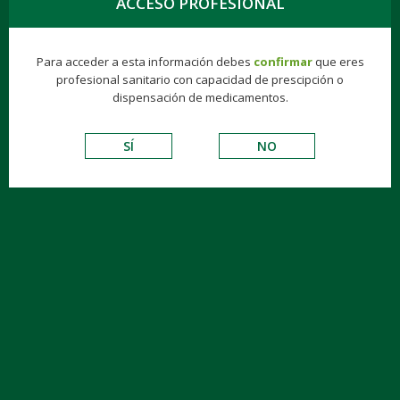
ACCESO PROFESIONAL
Para acceder a esta información debes
confirmar
que eres
profesional sanitario con capacidad de prescipción o
dispensación de medicamentos.
SÍ
NO
▼ STEQEYMA®130 MG CONCENTRADO
PARA SOLUCIÓN PARA PERFUSIÓN 26
ML