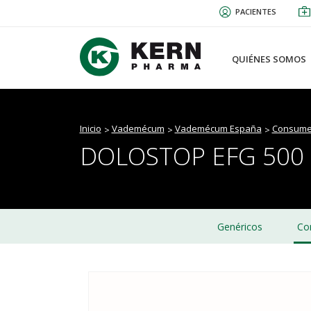
Pasar
PACIENTES
al
contenido
principal
QUIÉNES SOMOS
Inicio
Vademécum
Vademécum España
Consume
DOLOSTOP EFG 500
Genéricos
Co