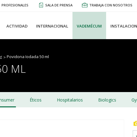
PROFESIONALES
SALA DE PRENSA
TRABAJA CON NOSOTROS
ACTIVIDAD
INTERNACIONAL
VADEMÉCUM
INSTALACION
r
Povidona Iodada 50 ml
50 ML
nsumer
Éticos
Hospitalarios
Biologics
Gy