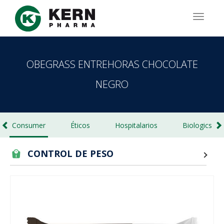
Pasar
al
TOGG
contenido
NAVIG
principal
OBEGRASS ENTREHORAS CHOCOLATE
NEGRO
Consumer
Éticos
Hospitalarios
Biologics
CONTROL DE PESO