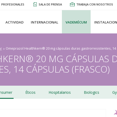
PROFESIONALES
SALA DE PRENSA
TRABAJA CON NOSOTROS
ACTIVIDAD
INTERNACIONAL
VADEMÉCUM
INSTALACION
r
Omeprazol Healthkern® 20 mg cápsulas duras gastrorresistentes, 14 
KERN® 20 MG CÁPSULAS 
S, 14 CÁPSULAS (FRASCO)
nsumer
Éticos
Hospitalarios
Biologics
Gy