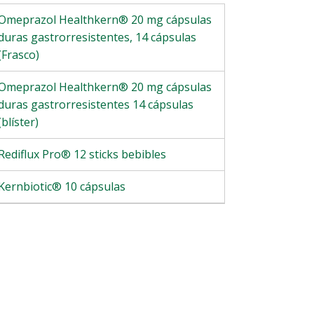
Omeprazol Healthkern® 20 mg cápsulas
duras gastrorresistentes, 14 cápsulas
(Frasco)
Omeprazol Healthkern® 20 mg cápsulas
duras gastrorresistentes 14 cápsulas
(blíster)
Rediflux Pro® 12 sticks bebibles
Kernbiotic® 10 cápsulas