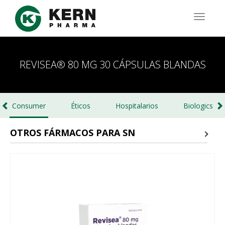
Pasar
al
TOGG
contenido
NAVIG
principal
REVISEA® 80 MG 30 CÁPSULAS BLANDAS
Consumer
Éticos
Hospitalarios
Biologics
OTROS FÁRMACOS PARA SN