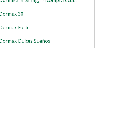
Dormikern 25 mg, 14 compr. recub.
Dormax 30
Dormax Forte
Dormax Dulces Sueños