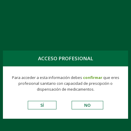
TOGG
NAVIG
CORONUR 40 MG, 40 COMPR.
ACCESO PROFESIONAL
Para acceder a esta información debes
confirmar
que eres
Éticos
Hospitalarios
Biologics
Gynea
profesional sanitario con capacidad de prescipción o
dispensación de medicamentos.
VADEMECUM DE EXCIPIENTES
SÍ
NO
CARDIOVASCULARES