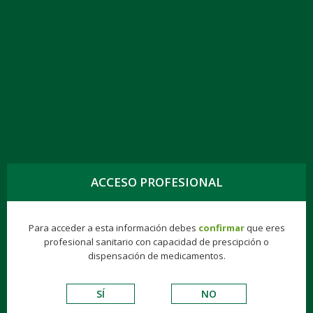
TOGG
NAVIG
NOBRITOL FORTE 25MG/10 MG CÁPSULAS
DURAS, 60 CÁPS.
ACCESO PROFESIONAL
Éticos
Hospitalarios
Biologics
Gynea
Para acceder a esta información debes
confirmar
que eres
profesional sanitario con capacidad de prescipción o
VADEMECUM DE EXCIPIENTES
dispensación de medicamentos.
S.N.C.
SÍ
NO