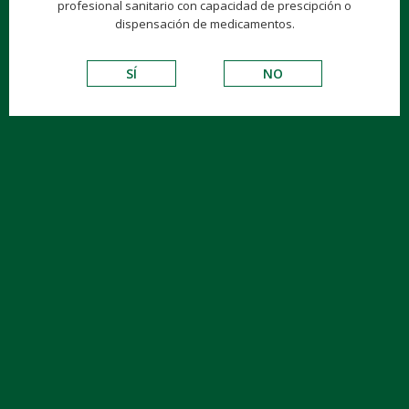
profesional sanitario con capacidad de prescipción o
dispensación de medicamentos.
SÍ
NO