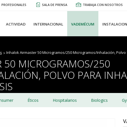
PROFESIONALES
SALA DE PRENSA
TRABAJA CON NOSOTROS
ACTIVIDAD
INTERNACIONAL
VADEMÉCUM
INSTALACION
s
Inhalok Airmaster 50 Microgramos/250 Microgramos/Inhalación, Polvo P
R 50 MICROGRAMOS/250
ACIÓN, POLVO PARA INHAL
SIS
nsumer
Éticos
Hospitalarios
Biologics
Gy
V