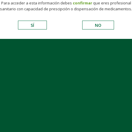
Para acceder a esta información debes
confirmar
que eres profesional
sanitario con capacidad de prescipción o dispensación de medicamentos.
SÍ
NO