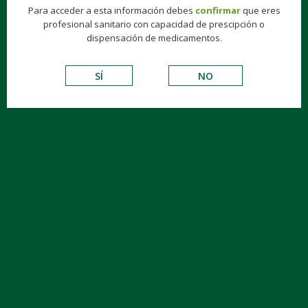
Para acceder a esta información debes
confirmar
que eres
profesional sanitario con capacidad de prescipción o
dispensación de medicamentos.
SÍ
NO
PARACETAMOL KERN PHARMA EFG 1 G,
500 COMPR. ENVASE CLÍNICO