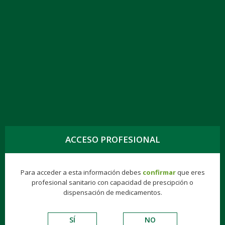
TOGG
NAVIG
DOLANTINA 50 MG-ML, 10 AMP. 1ML, SOL.
INYEC
ACCESO PROFESIONAL
Hospitalarios
Biologics
Gynea
Finisher®
Para acceder a esta información debes
confirmar
que eres
ANALGÉSICOS
profesional sanitario con capacidad de prescipción o
dispensación de medicamentos.
SÍ
NO