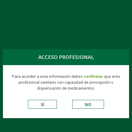
TOGG
NAVIG
LEVOFLOXACINO KERN PHARMA EFG 5 MG-
ACCESO PROFESIONAL
ML, 10 FRASCOS, SOL. PERFUSIÓN
Para acceder a esta información debes
confirmar
que eres
profesional sanitario con capacidad de prescipción o
dispensación de medicamentos.
Hospitalarios
Biologics
Gynea
Finisher®
SÍ
NO
ANTIINFECCIOSOS