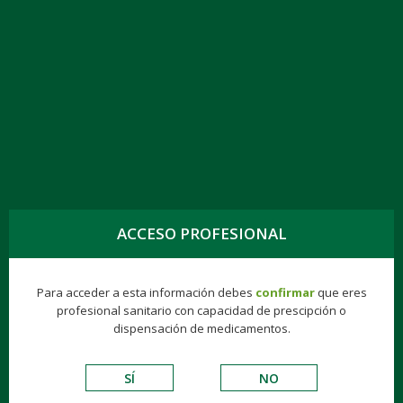
TOGG
NAVIG
DIGOXINA KERN PHARMA EFG 0,25 MG-ML,
5 AMP. 2 ML
ACCESO PROFESIONAL
Hospitalarios
Biologics
Gynea
Finisher®
Para acceder a esta información debes
confirmar
que eres
profesional sanitario con capacidad de prescipción o
CARDIOVASCULARES
dispensación de medicamentos.
SÍ
NO